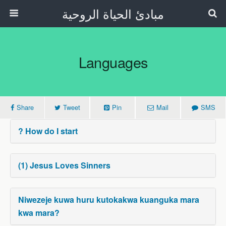
مبادئ الحياة الروحية
Languages
Share
Tweet
Pin
Mail
SMS
? How do I start
(1) Jesus Loves Sinners
Niwezeje kuwa huru kutokakwa kuanguka mara
kwa mara?