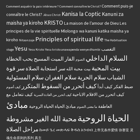
Comment puis-je
Comment acquérir la paix intérieure ?
Comment connaître le Christ?
Kanisa la Coptic
Kanuni za
connaître le Christ?
Jésus Christ
KRISTO
maisha ya kiroho
La maison de l’amour de Dieu
Les
principes de la vie spirituelle
Mlolongo wa kanuni katika maisha ya
Principles of spiritual life
kiroho
Nitaanzaje
The Habituation
Yesu
التغصب
stage
Yesu Kristo
Yesu kristo anawapenda wenye dhambi
السلام الداخلي
الفار الميت
المسيح يحب الخطاة
الصوم
بيت المحبة
سر قوة
سر استجابة الصلاة
بيت محبة الله
الشباب
سلام الحرية
سلام الغفران
سلام المسئولية
كيف أتحرر من السقوط المتكرر
ضبط الفكر
كيف أبدأ
كيف أصوم
كيف اتحرر من الافلام الاباحية
كيف نتعامل مع
كيف اتحرر من العادة السرية
مبادئ
العاطفة
مبادئ الحياة الحياة الروحية
ما معنى الصوم
الحياة الروحية
محبة الله الغير مشروطة
مراحل الصلاة
ከመይ ጌረ መጽሓፍ ቅዱስ አንብብ
上帝无条件爱情
弥赛亚
灵
魂生命原则的系列
真主