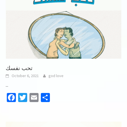
تحب نفسك
October 6, 2021
god love
...
Facebook
Twitter
Email
Share