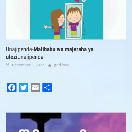
Unajipenda-
Matibabu wa majeraha ya
ulezi
Unajipenda-
December 8, 2022
god love
...
Facebook
Twitter
Email
Share