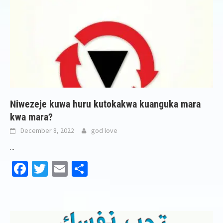
Niwezeje kuwa huru kutokakwa kuanguka mara
kwa mara?
December 8, 2022
god love
...
Facebook
Twitter
Email
Share