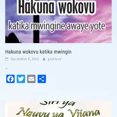
Hakuna wokovu katika mwingin
December 8, 2022
god love
...
Facebook
Twitter
Email
Share