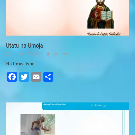
Utatu na Umoja
January 20, 2023
god love
Na Umwilisho
...
Facebook
Twitter
Email
Share