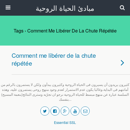
مبادئ الحياة الروحية
Tags › Comment Me Libérer De La Chute Répétée
Comment me libérer de la chute
répétée
كثيرون يريدون أن يسيرون فى الحياة الروحية وكثيرون يبدأون ولكن لا يستمرون بالرغم من
أمانتهم فى البداية،وغالبا يكون عدم الاستمرار لعدم وجود منهج روحى يستمرون عليه، وهذه
السلسة عبارة عن منهج مبسط للحياة الروحية نرجو ان تجرّبه وسترى النتائج(بنعمة المسيح)
بنفسك...
Essential SSL