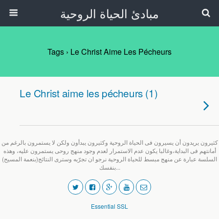
مبادئ الحياة الروحية
Tags › Le Christ Aime Les Pécheurs
Le Christ aime les pécheurs (1)
كثيرون يريدون أن يسيرون فى الحياة الروحية وكثيرون يبدأون ولكن لا يستمرون بالرغم من
أمانتهم فى البداية،وغالبا يكون عدم الاستمرار لعدم وجود منهج روحى يستمرون عليه، وهذه
السلسة عبارة عن منهج مبسط للحياة الروحية نرجو ان تجرّبه وسترى النتائج(بنعمة المسيح)
بنفسك...
Essential SSL