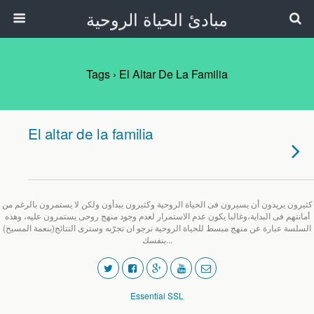
مبادئ الحياة الروحية
Tags › El Altar De La Familia
El altar de la familia
كثيرون يريدون أن يسيرون فى الحياة الروحية وكثيرون يبدأون ولكن لا يستمرون بالرغم من
أمانتهم فى البداية،وغالبا يكون عدم الاستمرار لعدم وجود منهج روحى يستمرون عليه، وهذه
السلسة عبارة عن منهج مبسط للحياة الروحية نرجو ان تجرّبه وسترى النتائج(بنعمة المسيح)
بنفسك...
Essential SSL