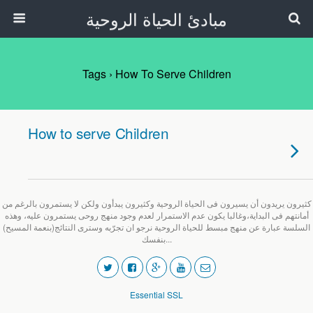
مبادئ الحياة الروحية
Tags › How To Serve Children
How to serve Children
كثيرون يريدون أن يسيرون فى الحياة الروحية وكثيرون يبدأون ولكن لا يستمرون بالرغم من
أمانتهم فى البداية،وغالبا يكون عدم الاستمرار لعدم وجود منهج روحى يستمرون عليه، وهذه
السلسة عبارة عن منهج مبسط للحياة الروحية نرجو ان تجرّبه وسترى النتائج(بنعمة المسيح)
بنفسك...
Essential SSL