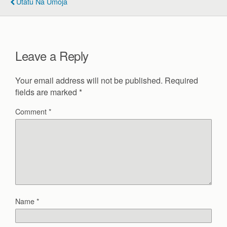
Utatu Na Umoja
o
o
k
Leave a Reply
Your email address will not be published.
Required
fields are marked
*
Comment
*
Name
*