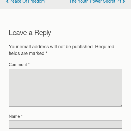
Peace Of Freedom
The Youth Power Secret P1
o
o
k
Leave a Reply
Your email address will not be published.
Required
fields are marked
*
Comment
*
Name
*