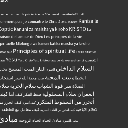
TAGS
omment acquérir la paix intérieure ?
Comment connaître le Christ?
Kanisa la
omment puis-je connaître le Christ?
Jésus Christ
Coptic
KRISTO
Kanuni za maisha ya kiroho
La
aison de l’amour de Dieu
Les principes de la vie
pirituelle
Mlolongo wa kanuni katika maisha ya kiroho
Principles of spiritual life
itaanzaje
The Habituation
Yesu
التغصب
tage
Yesu Kristo
Yesu kristo anawapenda wenye dhambi
السلام الداخلي
الفار الميت
المسيح يحب
الصوم
بيت المحبة
الخطاة
سر استجابة
بيت محبة الله
سر قوة الشباب
سلام الحرية
سلام
الصلاة
الغفران
سلام المسئولية
كيف
ضبط الفكر
كيف أبدأ
أتحرر من السقوط المتكرر
كيف اتحرر م
كيف أصوم
الافلام الاباحية
كيف نتعامل مع العاطفة
كيف اتحرر من العادة السرية
م
مبادئ
مبادئ الحياة الحياة الروحية
معنى الصوم