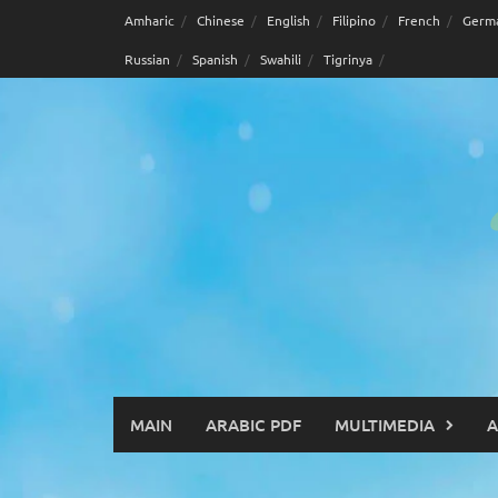
Skip
Amharic
Chinese
English
Filipino
French
Germ
to
Russian
Spanish
Swahili
Tigrinya
content
MAIN
ARABIC PDF
MULTIMEDIA
A