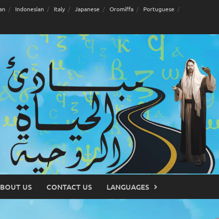
an
Indonesian
Italy
Japanese
Oromiffa
Portuguese
BOUT US
CONTACT US
LANGUAGES