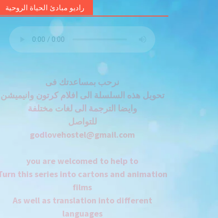
راديو مبادئ الحياة الروحية
نرحب بمساعدتك فى
تحويل هذه السلسلة الى افلام كرتون وانيميشن
وايضا الترجمة الى لغات مختلفة
للتواصل
godlovehostel@gmail.com
you are welcomed to help to
Turn this series into cartons and animation
films
As well as translation into different
languages