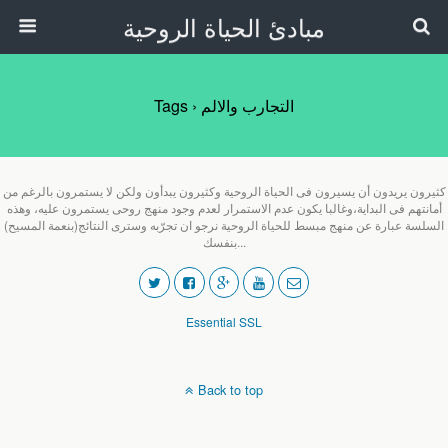
مبادئ الحياة الروحية
Tags › التجارب والالم
كثيرون يريدون أن يسيرون فى الحياة الروحية وكثيرون يبدأون ولكن لا يستمرون بالرغم من
أمانتهم فى البداية،وغالبا يكون عدم الاستمرار لعدم وجود منهج روحى يستمرون عليه، وهذه
السلسة عبارة عن منهج مبسط للحياة الروحية نرجو ان تجرّبه وسترى النتائج(بنعمة المسيح)
بنفسك...
Essential SSL
Back to top