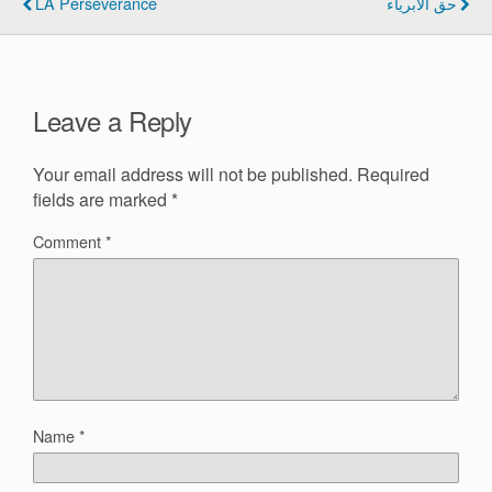
LA Persévérance
حق الابرياء
o
o
k
Leave a Reply
Your email address will not be published.
Required
fields are marked
*
Comment
*
Name
*