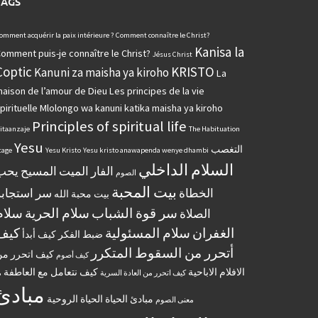
TAGS
omment acquérir la paix intérieure ?
Comment connaître le Christ?
Kanisa la
omment puis-je connaître le Christ?
Jésus Christ
Coptic
KRISTO
Kanuni za maisha ya kiroho
La
aison de l’amour de Dieu
Les principes de la vie
pirituelle
Mlolongo wa kanuni katika maisha ya kiroho
Principles of spiritual life
itaanzaje
The Habituation
Yesu
التغصب
tage
Yesu Kristo
Yesu kristo anawapenda wenye dhambi
السلام الداخلي
الفار الميت
المسيح يحب
الصوم
بيت المحبة
الخطاة
سر استجابة
بيت محبة الله
سر قوة الشباب
سلام الحرية
سلام
الصلاة
الغفران
سلام المسئولية
كيف
ضبط الفكر
كيف أبدأ
أتحرر من السقوط المتكرر
كيف اتحرر م
كيف أصوم
الافلام الاباحية
كيف نتعامل مع العاطفة
كيف اتحرر من العادة السرية
م
مبادئ
مبادئ الحياة الحياة الروحية
معنى الصوم