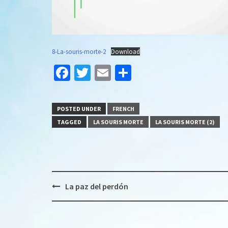
8-La-souris-morte-2
Download
Facebook
Twitter
Email
Share
POSTED UNDER
FRENCH
TAGGED
LA SOURIS MORTE
LA SOURIS MORTE (2)
Post
La paz del perdón
navigation