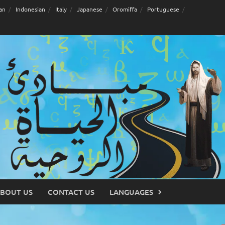
an
Indonesian
Italy
Japanese
Oromiffa
Portuguese
BOUT US
CONTACT US
LANGUAGES