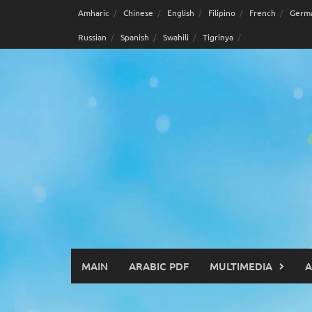
Skip
Amharic
Chinese
English
Filipino
French
Germ
to
Russian
Spanish
Swahili
Tigrinya
content
MAIN
ARABIC PDF
MULTIMEDIA
A