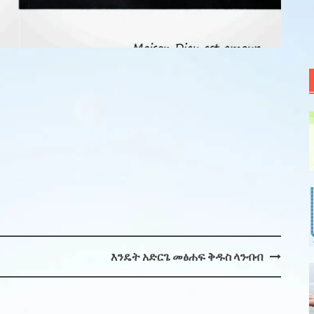
እንዴት አድርጌ መፅሐፍ ቅዱስ ላንብብ