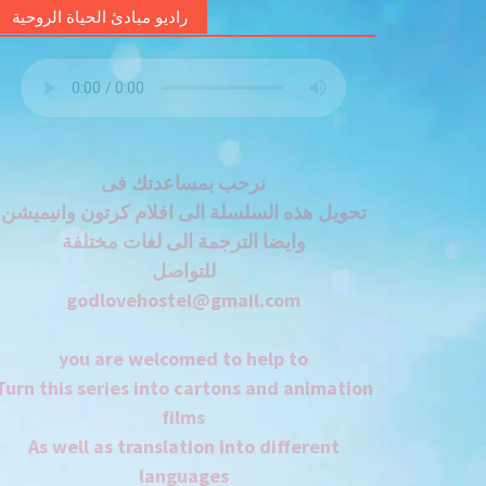
راديو مبادئ الحياة الروحية
نرحب بمساعدتك فى
تحويل هذه السلسلة الى افلام كرتون وانيميشن
وايضا الترجمة الى لغات مختلفة
للتواصل
godlovehostel@gmail.com
you are welcomed to help to
Turn this series into cartons and animation
films
As well as translation into different
languages