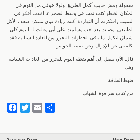
مقفولة ومش حابب أكمل الطريق ولولا خوفى من النوم في
المكان الخطر كنت نمت في وسط الصحراء، أخذت أفكر في
السبب وافتكرت أن النهاردة أكلت زيادة قوى ممكن ضعف الأكل
الطبيعى. وصلت بعد تعب وسلمت على أبى وقلت له اليوم كلى
اشتياق لنكمل ما باقى الخطوات للتحرر من العادة الشبابية فقد
كلمتنى عن الإدراك وعن ضبط الحواس.
قال: الآن ننتقل إلى
أهم نقطة
اليوم للتحرر من العادات الشبابية
وهي
ضبط الطاقة
من كتاب سر قوة الشباب
F
T
E
S
a
wi
m
h
c
tt
ail
ar
e
er
e
Previous Post
Next Post