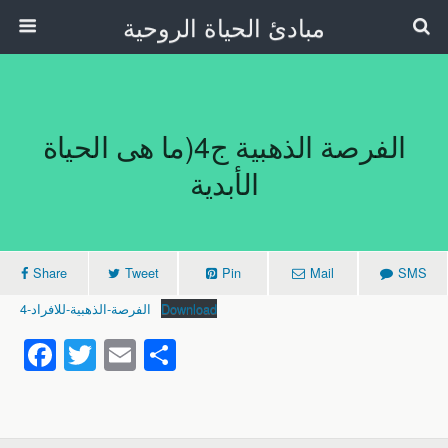
مبادئ الحياة الروحية
الفرصة الذهبية ج4(ما هى الحياة
الأبدية
Share
Tweet
Pin
Mail
SMS
Download
الفرصة-الذهبية-للافراد-4
F
T
E
S
a
wi
m
h
c
tt
ail
ar