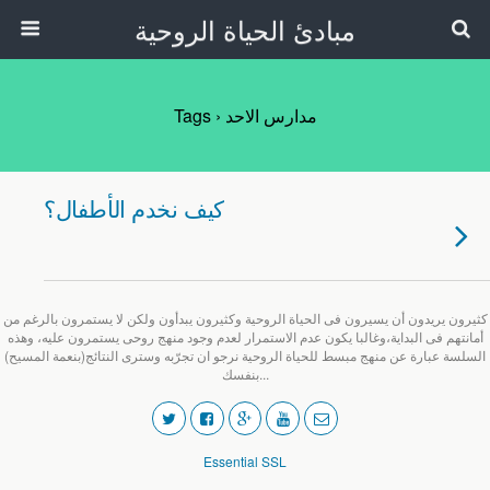
مبادئ الحياة الروحية
Tags › مدارس الاحد
كيف نخدم الأطفال؟
كثيرون يريدون أن يسيرون فى الحياة الروحية وكثيرون يبدأون ولكن لا يستمرون بالرغم من
أمانتهم فى البداية،وغالبا يكون عدم الاستمرار لعدم وجود منهج روحى يستمرون عليه، وهذه
السلسة عبارة عن منهج مبسط للحياة الروحية نرجو ان تجرّبه وسترى النتائج(بنعمة المسيح)
بنفسك...
Essential SSL