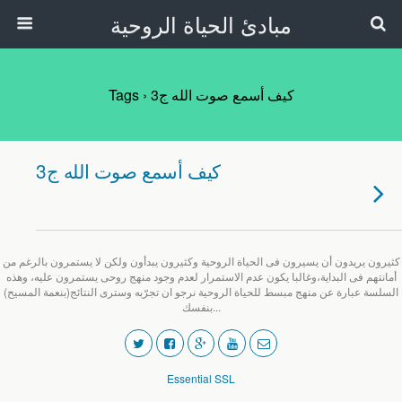
مبادئ الحياة الروحية
Tags › كيف أسمع صوت الله ج3
كيف أسمع صوت الله ج3
كثيرون يريدون أن يسيرون فى الحياة الروحية وكثيرون يبدأون ولكن لا يستمرون بالرغم من
أمانتهم فى البداية،وغالبا يكون عدم الاستمرار لعدم وجود منهج روحى يستمرون عليه، وهذه
السلسة عبارة عن منهج مبسط للحياة الروحية نرجو ان تجرّبه وسترى النتائج(بنعمة المسيح)
بنفسك...
Essential SSL