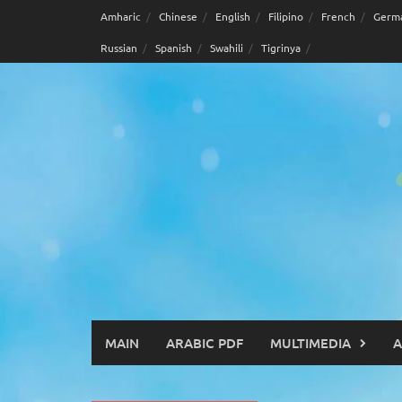
Skip
Amharic
Chinese
English
Filipino
French
Germ
to
Russian
Spanish
Swahili
Tigrinya
content
MAIN
ARABIC PDF
MULTIMEDIA
A