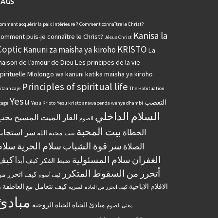
TAGS
omment acquérir la paix intérieure ?
Comment connaître le Christ?
Kanisa la
omment puis-je connaître le Christ?
Jésus Christ
Coptic
KRISTO
Kanuni za maisha ya kiroho
La
aison de l’amour de Dieu
Les principes de la vie
pirituelle
Mlolongo wa kanuni katika maisha ya kiroho
Principles of spiritual life
itaanzaje
The Habituation
Yesu
التغصب
tage
Yesu Kristo
Yesu kristo anawapenda wenye dhambi
السلام الداخلي
الفار الميت
المسيح يحب
الصوم
بيت المحبة
الخطاة
سر استجابة
بيت محبة الله
سر قوة الشباب
سلام الحرية
سلام
الصلاة
الغفران
سلام المسئولية
كيف
ضبط الفكر
كيف أبدأ
أتحرر من السقوط المتكرر
كيف اتحرر م
كيف أصوم
الافلام الاباحية
كيف نتعامل مع العاطفة
كيف اتحرر من العادة السرية
م
مبادئ
مبادئ الحياة الحياة الروحية
معنى الصوم