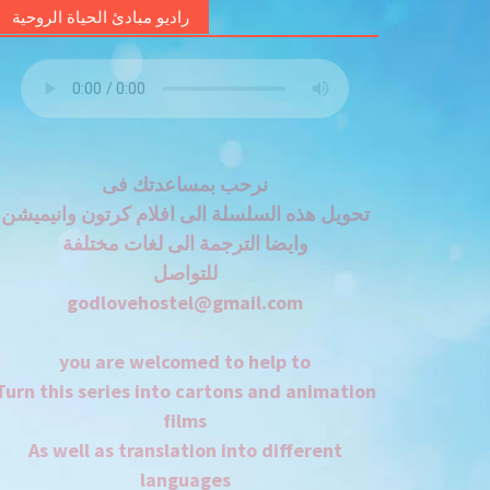
راديو مبادئ الحياة الروحية
نرحب بمساعدتك فى
تحويل هذه السلسلة الى افلام كرتون وانيميشن
وايضا الترجمة الى لغات مختلفة
للتواصل
godlovehostel@gmail.com
you are welcomed to help to
Turn this series into cartons and animation
films
As well as translation into different
languages