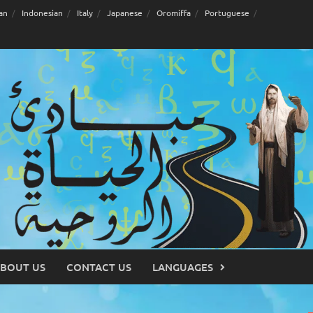
an
Indonesian
Italy
Japanese
Oromiffa
Portuguese
BOUT US
CONTACT US
LANGUAGES