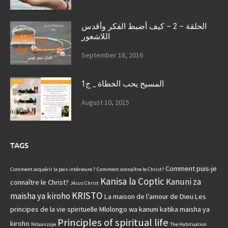
الحلقة – 2 – كيف أضبط الفكر وأقدس
اللاشعور
September 18, 2016
المسيح يحب الخطاة _ ج1
August 10, 2015
TAGS
Comment puis-je
Comment acquérir la paix intérieure ?
Comment connaître le Christ?
Kanisa la Coptic
Kanuni za
connaître le Christ?
Jésus Christ
KRISTO
maisha ya kiroho
La maison de l’amour de Dieu
Les
principes de la vie spirituelle
Mlolongo wa kanuni katika maisha ya
Principles of spiritual life
kiroho
Nitaanzaje
The Habituation