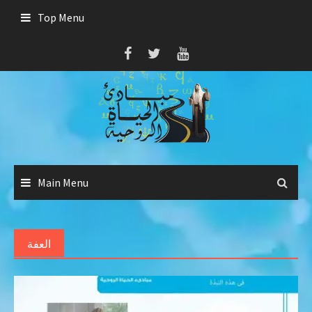
Skip
Top Menu
to
content
Main Menu
العفة