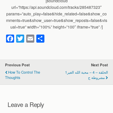
[soundcloud
url=”https://api.soundcloud.com/tracks/285487323″
params=”auto_play=false&hide_related=false&show_co
mments=true&show_user=true&show_reposts=false&vis
ual=true” width=”100%” height=”100″ iframe=”true” /]
F
T
E
S
a
wi
m
h
c
tt
ail
ar
e
er
e
Previous Post
Next Post
b
How To Control The
1الحلقة – 4 – محبة الله الغير
o
Thoughts
مشروطة ج
o
k
Leave a Reply