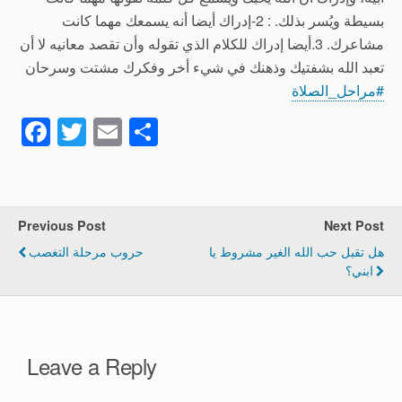
بسيطة ويُسر بذلك. : 2-إدراك أيضا أنه يسمعك مهما كانت
مشاعرك. 3.أيضا إدراك للكلام الذي تقوله وأن تقصد معانيه لا أن
تعبد الله بشفتيك وذهنك في شيء أخر وفكرك مشتت وسرحان
#مراحل_الصلاة
F
T
E
S
a
wi
m
h
c
tt
ail
ar
e
er
e
Previous Post
Next Post
b
هل تقبل حب الله الغير مشروط يا
حروب مرحلة التغصب
o
ابني؟
o
k
Leave a Reply