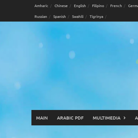
Skip
Amharic
Chinese
English
Filipino
French
Germ
to
Russian
Spanish
Swahili
Tigrinya
content
MAIN
ARABIC PDF
MULTIMEDIA
A