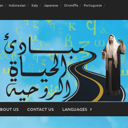
an
Indonesian
Italy
Japanese
Oromiffa
Portuguese
BOUT US
CONTACT US
LANGUAGES