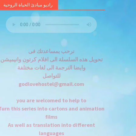
راديو مبادئ الحياة الروحية
نرحب بمساعدتك فى
تحويل هذه السلسلة الى افلام كرتون وانيميشن
وايضا الترجمة الى لغات مختلفة
للتواصل
godlovehostel@gmail.com
you are welcomed to help to
Turn this series into cartons and animation
films
As well as translation into different
languages