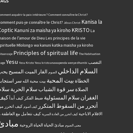
TAGS
omment acquérir la paix intérieure ?
Comment connaître le Christ?
Kanisa la
omment puis-je connaître le Christ?
Jésus Christ
Coptic
KRISTO
Kanuni za maisha ya kiroho
La
aison de l’amour de Dieu
Les principes de la vie
pirituelle
Mlolongo wa kanuni katika maisha ya kiroho
Principles of spiritual life
itaanzaje
The Habituation
Yesu
التغصب
tage
Yesu Kristo
Yesu kristo anawapenda wenye dhambi
السلام الداخلي
الفار الميت
المسيح يحب
الصوم
بيت المحبة
الخطاة
سر استجابة
بيت محبة الله
سر قوة الشباب
سلام الحرية
سلام
الصلاة
الغفران
سلام المسئولية
كيف
ضبط الفكر
كيف أبدأ
أتحرر من السقوط المتكرر
كيف اتحرر م
كيف أصوم
الافلام الاباحية
كيف نتعامل مع العاطفة
كيف اتحرر من العادة السرية
م
مبادئ
مبادئ الحياة الحياة الروحية
معنى الصوم