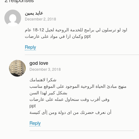
k
عايد يمين
December 2, 2018
اود لو ترسلون لي برامج للخدمة الروحية لجيل 12-18 عام
وكمان ازا في مواد على عارضات ppt
Reply
god love
December 3, 2018
شكرا لاهتمامك
منهج مبادئ الحياة الروحية الموجود على الموقع مناسب
بشكل كبير لهذا السن
وفى أقرب وقت سنحاول عمله على عارضات
ppt
أن نعرف حضرتك من اى دولة ومن |أى كنيسة
Reply