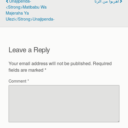
Unajipenda-
اهربوا من الزنا
o
<strong>Matibabu Wa
Majeraha Ya
o
Ulezi</strong>Unajipenda-
k
Leave a Reply
Your email address will not be published.
Required
fields are marked
*
Comment
*