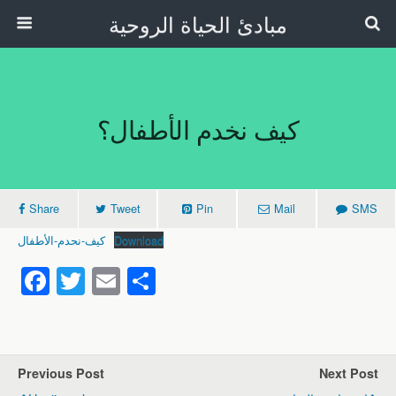
مبادئ الحياة الروحية
كيف نخدم الأطفال؟
Share
Tweet
Pin
Mail
SMS
كيف-نحدم-الأطفال
Download
F
T
E
S
a
wi
m
h
c
tt
ail
ar
e
er
e
Previous Post
Next Post
b