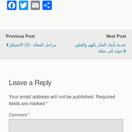
F
T
E
S
a
wi
m
h
c
tt
ail
ar
e
er
e
Previous Post
Next Post
b
عندما يأتيك الفكر بالهم والقلق،
مراحل الصلاة : (3) الاشتياق
o
حوله إلى صلاة
o
k
Leave a Reply
Your email address will not be published.
Required
fields are marked
*
Comment
*