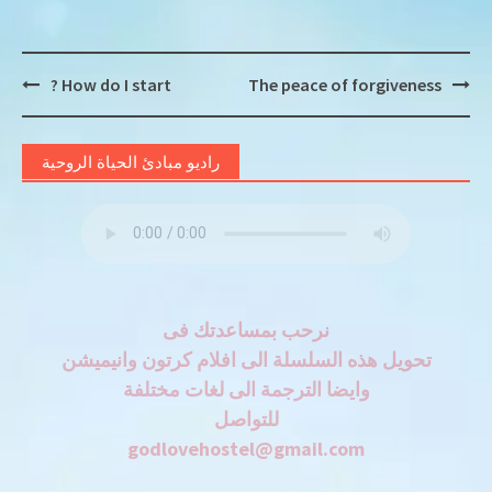
Post
? How do I start
The peace of forgiveness
navigation
راديو مبادئ الحياة الروحية
نرحب بمساعدتك فى
تحويل هذه السلسلة الى افلام كرتون وانيميشن
وايضا الترجمة الى لغات مختلفة
للتواصل
godlovehostel@gmail.com