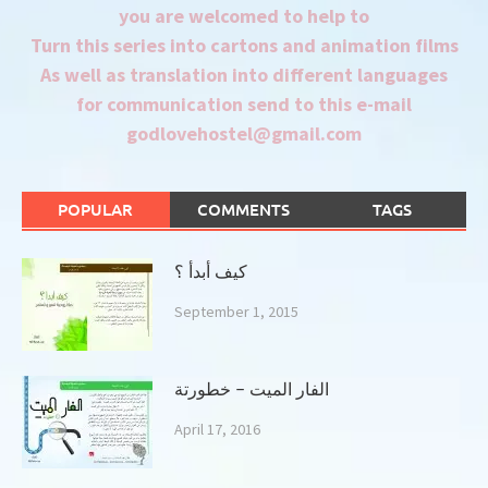
you are welcomed to help to
Turn this series into cartons and animation films
As well as translation into different languages
for communication send to this e-mail
godlovehostel@gmail.com
POPULAR
COMMENTS
TAGS
كيف أبدأ ؟
September 1, 2015
الفار الميت – خطورتة
April 17, 2016