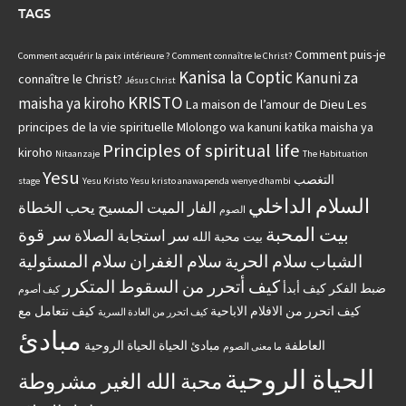
TAGS
Comment puis-je
Comment acquérir la paix intérieure ?
Comment connaître le Christ?
Kanisa la Coptic
Kanuni za
connaître le Christ?
Jésus Christ
KRISTO
maisha ya kiroho
La maison de l’amour de Dieu
Les
principes de la vie spirituelle
Mlolongo wa kanuni katika maisha ya
Principles of spiritual life
kiroho
Nitaanzaje
The Habituation
Yesu
التغصب
stage
Yesu Kristo
Yesu kristo anawapenda wenye dhambi
السلام الداخلي
الفار الميت
المسيح يحب الخطاة
الصوم
بيت المحبة
سر قوة
سر استجابة الصلاة
بيت محبة الله
الشباب
سلام الحرية
سلام الغفران
سلام المسئولية
كيف أتحرر من السقوط المتكرر
ضبط الفكر
كيف أبدأ
كيف أصوم
كيف اتحرر من الافلام الاباحية
كيف نتعامل مع
كيف اتحرر من العادة السرية
مبادئ
العاطفة
مبادئ الحياة الحياة الروحية
ما معنى الصوم
الحياة الروحية
محبة الله الغير مشروطة