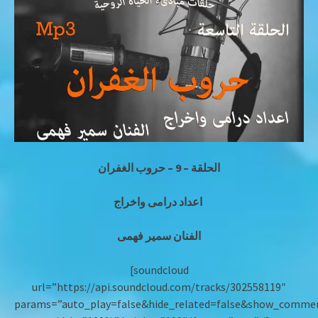
الحلقة – 9 – حروب الغفران
اعداد درامى واخراج
الفنان سمير فهمى
[soundcloud
url=”https://api.soundcloud.com/tracks/302558119″
params=”auto_play=false&hide_related=false&show_commen