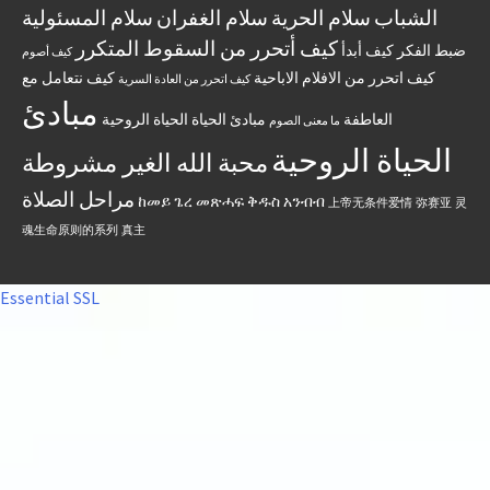
الشباب
سلام الحرية
سلام الغفران
سلام المسئولية
كيف أتحرر من السقوط المتكرر
ضبط الفكر
كيف أبدأ
كيف أصوم
كيف اتحرر من الافلام الاباحية
كيف نتعامل مع
كيف اتحرر من العادة السرية
مبادئ
العاطفة
مبادئ الحياة الحياة الروحية
ما معنى الصوم
الحياة الروحية
محبة الله الغير مشروطة
مراحل الصلاة
ከመይ ጌረ መጽሓፍ ቅዱስ አንብብ
上帝无条件爱情
弥赛亚
灵
魂生命原则的系列
真主
Essential SSL