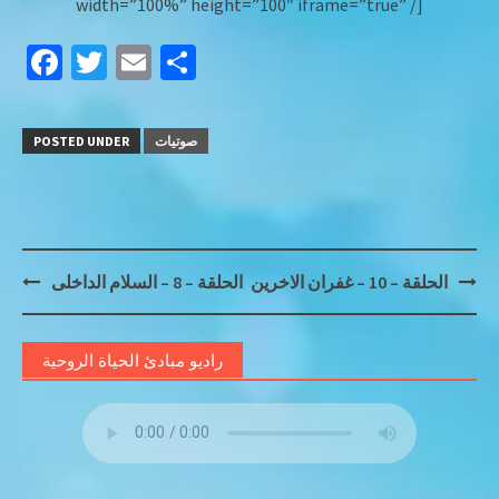
width=”100%” height=”100″ iframe=”true” /]
Facebook
Twitter
Email
Share
POSTED UNDER
صوتيات
Post
الحلقة – 10 – غفران الاخرين
الحلقة – 8 – السلام الداخلى
navigation
راديو مبادئ الحياة الروحية